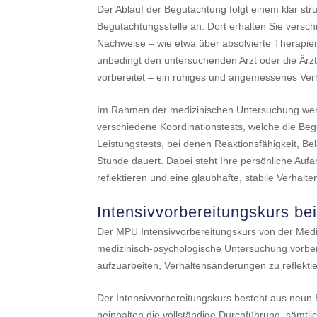
Der Ablauf der Begutachtung folgt einem klar st
Begutachtungsstelle an. Dort erhalten Sie versch
Nachweise – wie etwa über absolvierte Therapie
unbedingt den untersuchenden Arzt oder die Ärzt
vorbereitet – ein ruhiges und angemessenes Verh
Im Rahmen der medizinischen Untersuchung werd
verschiedene Koordinationstests, welche die Beg
Leistungstests, bei denen Reaktionsfähigkeit, B
Stunde dauert. Dabei steht Ihre persönliche Aufar
reflektieren und eine glaubhafte, stabile Verhal
Intensivvorbereitungskurs be
Der MPU Intensivvorbereitungskurs von der Medic 
medizinisch-psychologische Untersuchung vorber
aufzuarbeiten, Verhaltensänderungen zu reflektie
Der Intensivvorbereitungskurs besteht aus neun 
beinhalten die vollständige Durchführung, sämtlic