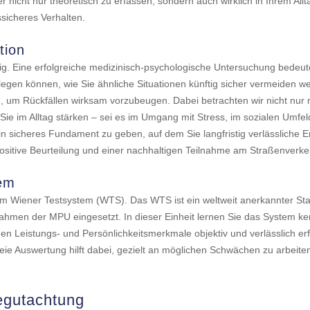
r nicht nur theoretisch zu erfassen, sondern auch wirklich in Ihrem Al
ssicheres Verhalten.
tion
ig. Eine erfolgreiche medizinisch-psychologische Untersuchung bedeute
rlegen können, wie Sie ähnliche Situationen künftig sicher vermeiden
en, um Rückfällen wirksam vorzubeugen. Dabei betrachten wir nicht nur
e im Alltag stärken – sei es im Umgang mit Stress, im sozialen Umfeld 
 ein sicheres Fundament zu geben, auf dem Sie langfristig verlässliche 
ositive Beurteilung und einer nachhaltigen Teilnahme am Straßenverke
tem
m Wiener Testsystem (WTS). Das WTS ist ein weltweit anerkannter Sta
ahmen der MPU eingesetzt. In dieser Einheit lernen Sie das System ke
n Leistungs- und Persönlichkeitsmerkmale objektiv und verlässlich er
reie Auswertung hilft dabei, gezielt an möglichen Schwächen zu arbeiten
egutachtung