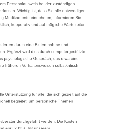
hrem Personalausweis bei der zuständigen
rfassen. Wichtig ist, dass Sie alle notwendigen
äßig Medikamente einnehmen, informieren Sie
tlich, kooperativ und auf mögliche Wartezeiten
anderem durch eine Blutentnahme und
fen. Ergänzt wird dies durch computergestützte
das psychologische Gespräch, das etwa eine
hre früheren Verhaltensweisen selbstkritisch
Unterstützung für alle, die sich gezielt auf die
onell begleitet, um persönliche Themen
ivberater durchgeführt werden. Die Kosten
and April 2025). Mit unserem