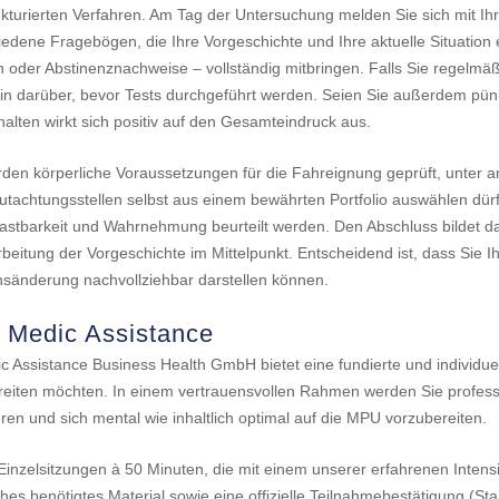
rukturierten Verfahren. Am Tag der Untersuchung melden Sie sich mit I
iedene Fragebögen, die Ihre Vorgeschichte und Ihre aktuelle Situation e
n oder Abstinenznachweise – vollständig mitbringen. Falls Sie regelm
in darüber, bevor Tests durchgeführt werden. Seien Sie außerdem pünk
alten wirkt sich positiv auf den Gesamteindruck aus.
en körperliche Voraussetzungen für die Fahreignung geprüft, unter 
utachtungsstellen selbst aus einem bewährten Portfolio auswählen dür
elastbarkeit und Wahrnehmung beurteilt werden. Den Abschluss bildet 
beitung der Vorgeschichte im Mittelpunkt. Entscheidend ist, dass Sie I
tensänderung nachvollziehbar darstellen können.
i Medic Assistance
Assistance Business Health GmbH bietet eine fundierte und individuelle 
eiten möchten. In einem vertrauensvollen Rahmen werden Sie professi
ren und sich mental wie inhaltlich optimal auf die MPU vorzubereiten.
Einzelsitzungen à 50 Minuten, die mit einem unserer erfahrenen Intens
hes benötigtes Material sowie eine offizielle Teilnahmebestätigung (St