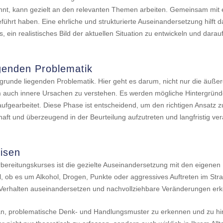
nnt, kann gezielt an den relevanten Themen arbeiten. Gemeinsam mit e
ührt haben. Eine ehrliche und strukturierte Auseinandersetzung hilft 
 ein realistisches Bild der aktuellen Situation zu entwickeln und darauf
genden Problematik
zugrunde liegenden Problematik. Hier geht es darum, nicht nur die äuß
auch innere Ursachen zu verstehen. Es werden mögliche Hintergründe w
aufgearbeitet. Diese Phase ist entscheidend, um den richtigen Ansatz 
ubhaft und überzeugend in der Beurteilung aufzutreten und langfristig
isen
rbereitungskurses ist die gezielte Auseinandersetzung mit den eigene
, ob es um Alkohol, Drogen, Punkte oder aggressives Auftreten im Str
en Verhalten auseinandersetzen und nachvollziehbare Veränderungen e
an, problematische Denk- und Handlungsmuster zu erkennen und zu hin