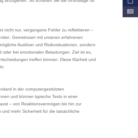
ltag anzugehen. So schaffen Sie die Grundlage für
t nicht nur, vergangene Fehler zu reflektieren –
 werden. Gemeinsam mit unseren erfahrenen
 mögliche Auslöser und Risikosituationen, sondern
oder bei emotionalen Belastungen. Ziel ist es,
Entscheidungen treffen können. Diese Klarheit und
hr.
ndard in der computergestützten
nnen und können typische Tests in einer
fasst – von Reaktionsvermögen bis hin zur
 und mehr Sicherheit für die tatsächliche