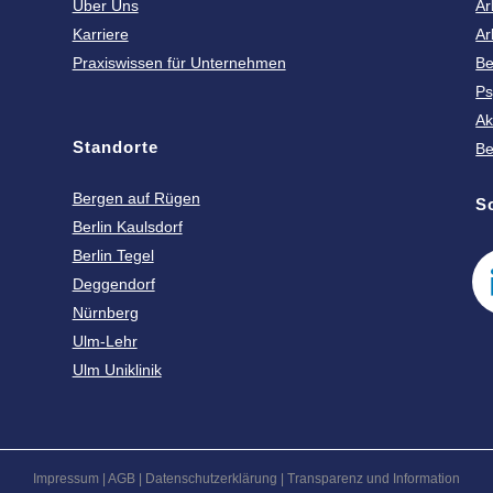
Über Uns
Ar
Karriere
Ar
Praxiswissen für Unternehmen
Be
Ps
Ak
Standorte
Be
Bergen auf Rügen
S
Berlin Kaulsdorf
Berlin Tegel
Deggendorf
Nürnberg
Ulm-Lehr
Ulm Uniklinik
Impressum
|
AGB
|
Datenschutzerklärung
|
Transparenz und Information