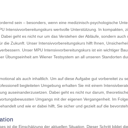
rdernd sein – besonders, wenn eine medizinisch-psychologische Unte
MPU Intensivvorbereitungskurs wertvolle Unterstützung. In kompakten, zi
. Dabei geht es nicht nur um das Verstehen der Abläufe, sondern auc
ür die Zukunft. Unser Intensivvorbereitungskurs hilft Ihnen, Unsicherh
 verbessern. Unser MPU Intensivvorbereitungskurs ist ein wichtiger Ba
einer Übungseinheit am Wiener Testsystem an all unseren Standorten d
tional als auch inhaltlich. Um auf diese Aufgabe gut vorbereitet zu se
ofessionell begleiteten Umgebung erhalten Sie mit einem Intensivberater
chung auseinanderzusetzen. Dabei geht es nicht nur darum, theoretisc
ntwortungsbewussten Umgangs mit der eigenen Vergangenheit. Im Folge
ehandelt und wie er dabei hilft, Sie sicher und gezielt auf die bevors
ation
s ist die Einschätzung der aktuellen Situation. Dieser Schritt bildet di